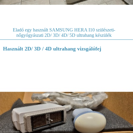
Eladó egy használt SAMSUNG HERA I10 szülészeti-
nőgyógyászati 2D/ 3D/ 4D/ 5D ultrahang készülék
Használt 2D/ 3D / 4D ultrahang vizsgálófej