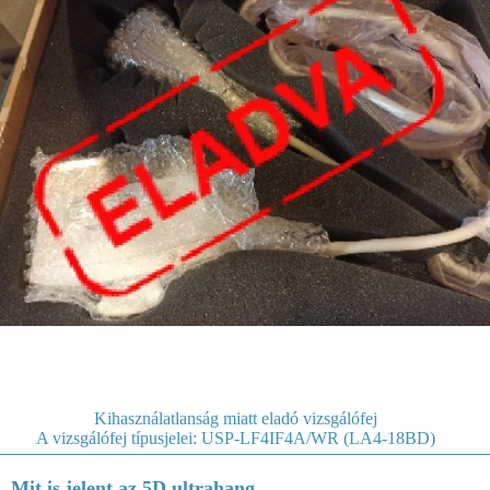
Kihasználatlanság miatt eladó vizsgálófej
A vizsgálófej típusjelei: USP-LF4IF4A/WR (LA4-18BD)
Mit is jelent az 5D ultrahang